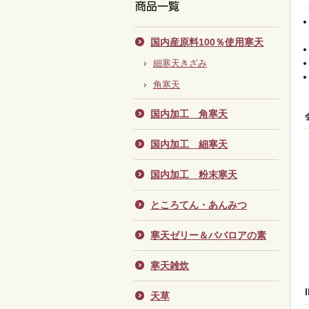
国内産原料100％使用寒天
細寒天きざみ
角寒天
国内加工 角寒天
国内加工 細寒天
国内加工 粉末寒天
ところてん・あんみつ
寒天ゼリー＆ババロアの素
寒天雑炊
天草