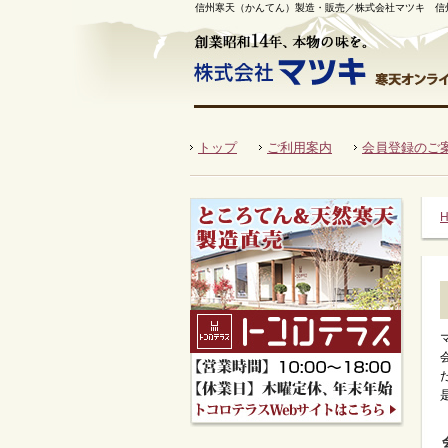
信州寒天（かんてん）製造・販売／株式会社マツキ 信
国産角寒天のマツキ 創業昭和14年、本物
トップ
ご利用案内
会員登録のご