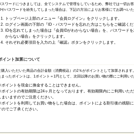
パスワードにつきましては、全てシステムで管理をしているため、弊社では一切お答
IDやパスワードを紛失してしまった場合は、下記の方法によりお客様にてお調べい
トップページ上部のメニュー『会員ログイン』をクリックします。
ログイン画面の下部の『ID・パスワードを忘れた方はこちらをご確認く
IDを忘れてしまった場合は『会員IDがわからない場合』を、パスワード
からない場合』をクリックします。
それぞれ必要項目を入力の上『確認』ボタンをクリックします。
ポイント加算について
ご購入いただいた商品の合計金額（消費税込）の2％がポイントとして加算されます
たまったポイントは、1ポイント＝1円として、次回以降のお買い物の際にご利用い
※ポイントを現金に換金することはできません。
※ポイントの有効期限は24ヶ月となっております。有効期限内にご利用いた
しまいますのでご注意ください。
※ポイントを利用してお買い物をした場合は、ポイントによる割引後の残額に
すのでご了承ください。