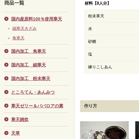
材料【8人分】
粉末寒天
国内産原料100％使用寒天
細寒天きざみ
水
角寒天
砂糖
国内加工 角寒天
塩
国内加工 細寒天
練りこしあん
国内加工 粉末寒天
ところてん・あんみつ
寒天ゼリー＆ババロアの素
作り方
寒天雑炊
天草