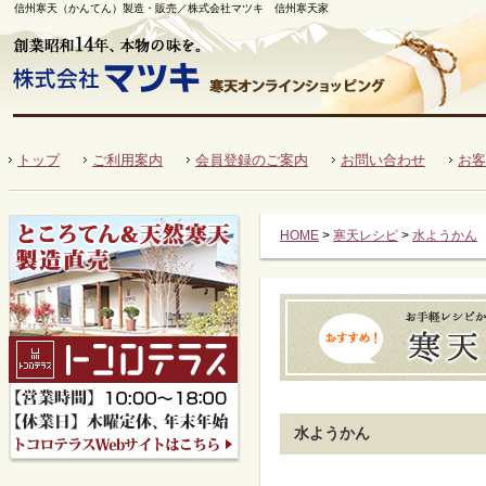
信州寒天（かんてん）製造・販売／株式会社マツキ 信州寒天家
国産角寒天のマツキ 創業昭和14年、本物の味を。
トップ
ご利用案内
会員登録のご案内
お問い合わせ
お客
HOME
>
寒天レシピ
>
水ようかん
水ようかん