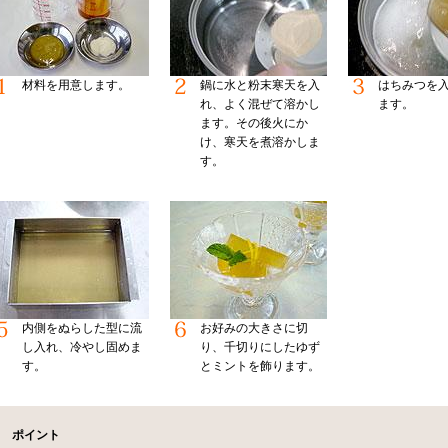
材料を用意します。
鍋に水と粉末寒天を入
はちみつを
れ、よく混ぜて溶かし
ます。
ます。その後火にか
け、寒天を煮溶かしま
す。
内側をぬらした型に流
お好みの大きさに切
し入れ、冷やし固めま
り、千切りにしたゆず
す。
とミントを飾ります。
ポイント