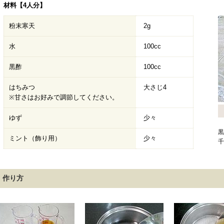
材料【4人分】
粉末寒天
2g
水
100cc
黒酢
100cc
はちみつ
大さじ4
※甘さはお好みで調節してください。
ゆず
少々
黒
ミント（飾り用）
少々
千
作り方