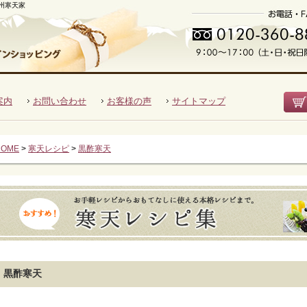
州寒天家
の味を。
案内
お問い合わせ
お客様の声
サイトマップ
HOME
>
寒天レシピ
>
黒酢寒天
黒酢寒天