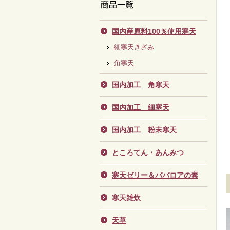
国内産原料100％使用寒天
細寒天きざみ
角寒天
国内加工 角寒天
国内加工 細寒天
国内加工 粉末寒天
ところてん・あんみつ
寒天ゼリー＆ババロアの素
寒天雑炊
天草