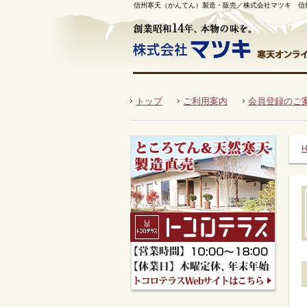
信州寒天（かんてん）製造・販売／株式会社マツキ 信
国産角寒天のマツキ 創業昭和14年、本物
トップ
ご利用案内
会員登録のご