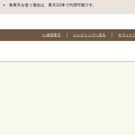
角寒天を使う場合は、寒天1/2本で代用可能です。
≪ 緑茶寒天
レシピトップへ戻る
キウィと